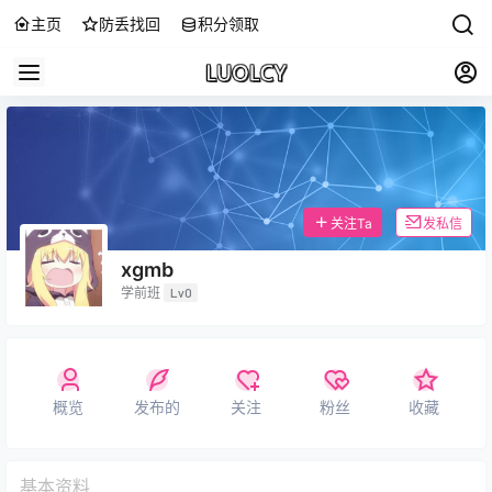
主页
防丢找回
积分领取
关注Ta
发私信
xgmb
学前班
Lv0
概览
发布的
关注
粉丝
收藏
基本资料