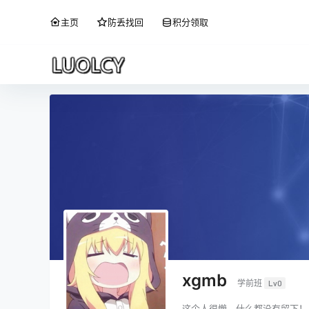
主页
防丢找回
积分领取
xgmb
学前班
Lv0
这个人很懒，什么都没有留下！