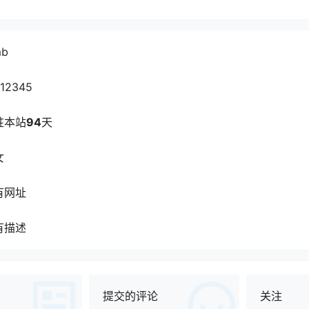
mb
112345
驻本站
94
天
女
有网址
有描述
提交的评论
关注