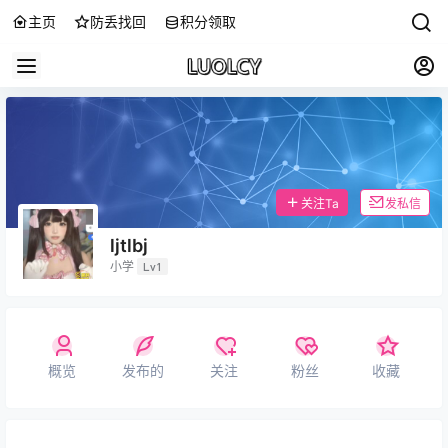
主页
防丢找回
积分领取
关注Ta
发私信
ljtlbj
小学
Lv1
概览
发布的
关注
粉丝
收藏