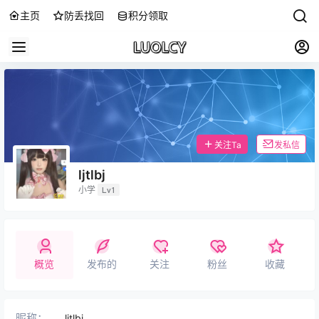
主页
防丢找回
积分领取
关注Ta
发私信
ljtlbj
小学
Lv1
概览
发布的
关注
粉丝
收藏
昵称：
ljtlbj