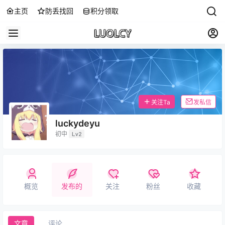
主页
防丢找回
积分领取
关注Ta
发私信
luckydeyu
初中
Lv2
概览
发布的
关注
粉丝
收藏
文章
评论