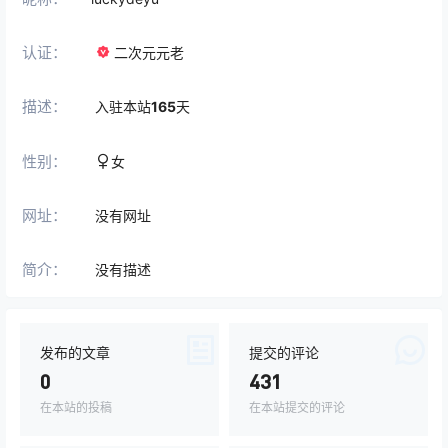
认证：
二次元元老
描述：
入驻本站
165
天
性别：
女
网址：
没有网址
简介：
没有描述
发布的文章
提交的评论
0
431
在本站的投稿
在本站提交的评论