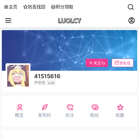
主页
防丢找回
积分领取
关注Ta
发私信
41515616
学前班
Lv0
概览
发布的
关注
粉丝
收藏