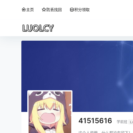
主页
防丢找回
积分领取
41515616
学前班
L
这个人很懒，什么都没有留下！