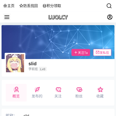
主页
防丢找回
积分领取
关注Ta
发私信
slid
学前班
Lv0
概览
发布的
关注
粉丝
收藏
昵称：
slid