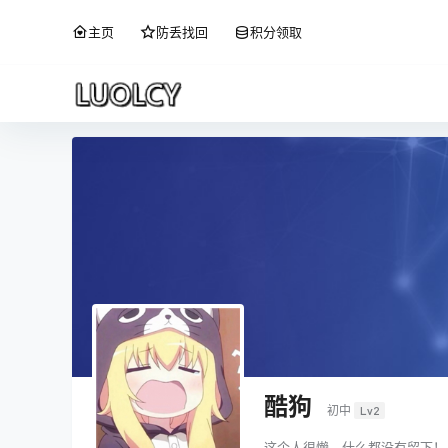
主页
防丢找回
积分领取
酷狗
初中
Lv2
这个人很懒，什么都没有留下！