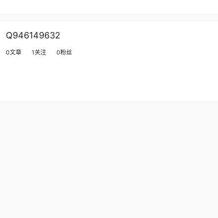
Q946149632
0文章
1关注
0粉丝