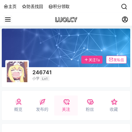
主页
防丢找回
积分领取
关注Ta
发私信
246741
小学
Lv1
概览
发布的
关注
粉丝
收藏