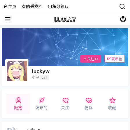
主页
防丢找回
积分领取
关注Ta
发私信
luckyw
小学
Lv1
概览
发布的
关注
粉丝
收藏
昵称：
luckyw