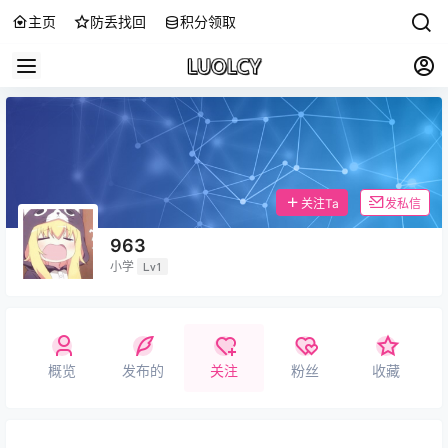
主页
防丢找回
积分领取
关注Ta
发私信
963
小学
Lv1
概览
发布的
关注
粉丝
收藏