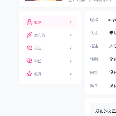
xuy
昵称：
概览
未
认证：
发布的
入
描述：
关注
性别：
粉丝
没
网址：
收藏
没
简介：
发布的文章