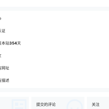
e
认证
驻本站
354
天
女
有网址
有描述
提交的评论
关注