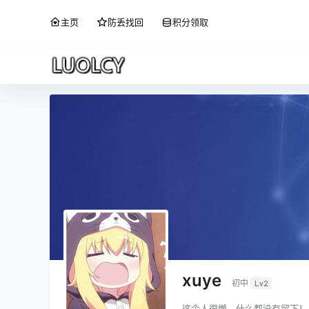
主页
防丢找回
积分领取
xuye
初中
Lv2
这个人很懒，什么都没有留下！