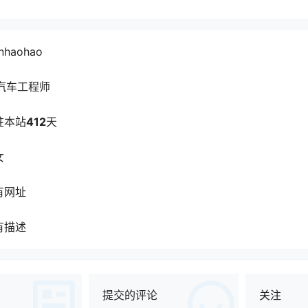
nhaohao
汽车工程师
驻本站
412
天
女
有网址
有描述
提交的评论
关注