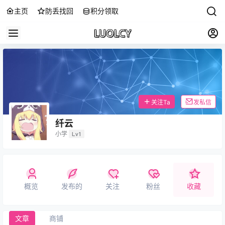
主页
防丢找回
积分领取
关注Ta
发私信
纤云
小学
Lv1
概览
发布的
关注
粉丝
收藏
文章
商铺