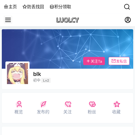
主页
防丢找回
积分领取
关注Ta
发私信
blk
初中
Lv2
概览
发布的
关注
粉丝
收藏