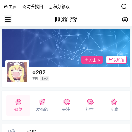
主页
防丢找回
积分领取
关注Ta
发私信
o282
初中
Lv2
概览
发布的
关注
粉丝
收藏
昵称：
o282