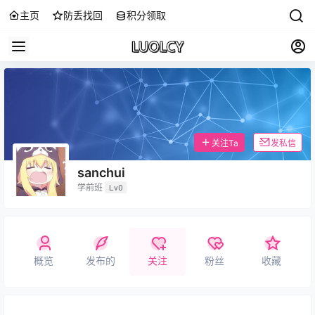
主页
防丢找回
积分领取
关注Ta
发私信
sanchui
学前班
Lv0
概览
发布的
关注
粉丝
收藏