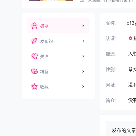
c13
昵称：
概览
认证：
发布的
入
描述：
关注
性别：
粉丝
没
网址：
收藏
没
简介：
发布的文章