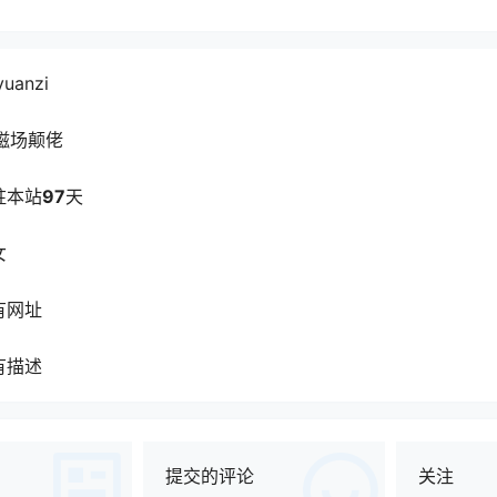
yuanzi
磁场颠佬
驻本站
97
天
女
有网址
有描述
提交的评论
关注