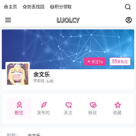
主页
防丢找回
积分领取
关注Ta
发私信
余文乐
学前班
Lv0
概览
发布的
关注
粉丝
收藏
昵称：
余文乐