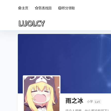
主页
防丢找回
积分领取
雨之冰
小学
Lv1
这个人很懒，什么都没有留下！