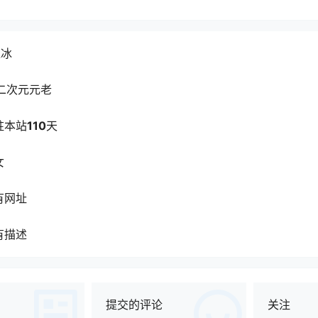
之冰
二次元元老
驻本站
110
天
女
有网址
有描述
提交的评论
关注