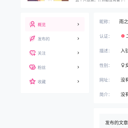
雨
昵称：
概览
认证：
发布的
入
描述：
关注
性别：
粉丝
没
网址：
收藏
没
简介：
发布的文章