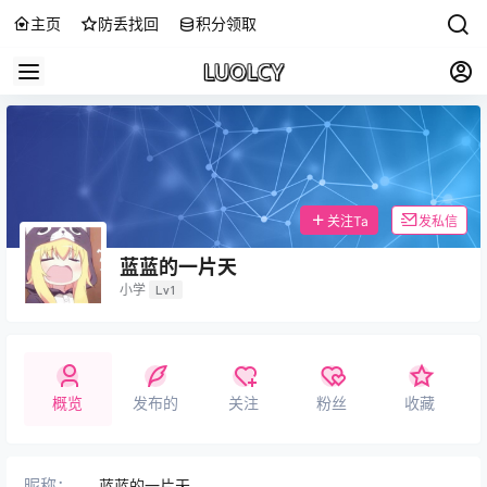
主页
防丢找回
积分领取
关注Ta
发私信
蓝蓝的一片天
小学
Lv1
概览
发布的
关注
粉丝
收藏
昵称：
蓝蓝的一片天