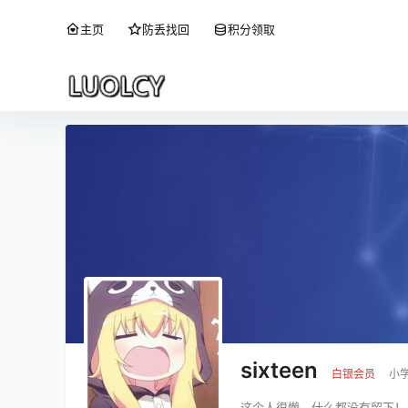
主页
防丢找回
积分领取
sixteen
白银会员
小
这个人很懒，什么都没有留下！