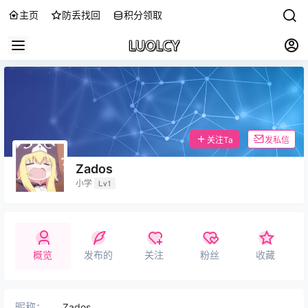
主页
防丢找回
积分领取
关注Ta
发私信
Zados
小学
Lv1
概览
发布的
关注
粉丝
收藏
昵称：
Zados