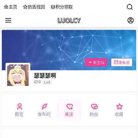
主页
防丢找回
积分领取
关注Ta
发私信
瑟瑟瑟啊
初中
Lv2
概览
发布的
关注
粉丝
收藏