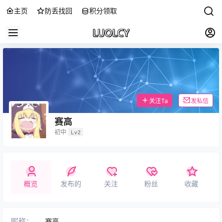
主页
防丢找回
积分领取
关注Ta
发私信
赛高
初中
Lv2
概览
发布的
关注
粉丝
收藏
昵称：
赛高