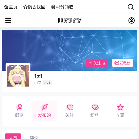
主页
防丢找回
积分领取
关注Ta
发私信
1z1
小学
Lv1
概览
发布的
关注
粉丝
收藏
文章
评论