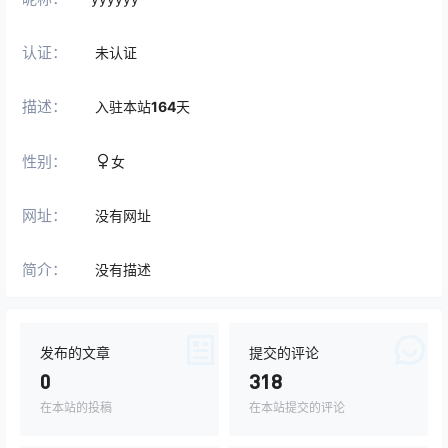
认证：
未认证
描述：
入驻本站
164
天
性别：
女
网址：
没有网址
简介：
没有描述
发布的文章
提交的评论
0
318
在本站的投稿
在本站提交的评论