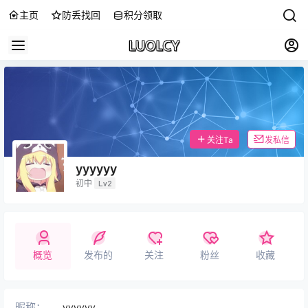
主页
防丢找回
积分领取
关注Ta
发私信
yyyyyy
初中
Lv2
概览
发布的
关注
粉丝
收藏
昵称：
yyyyyy