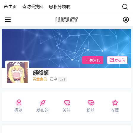
主页
防丢找回
积分领取
关注Ta
发私信
额额额
黄金会员
初中
Lv2
概览
发布的
关注
粉丝
收藏