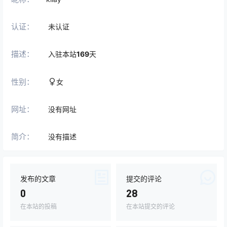
认证：
未认证
描述：
入驻本站
169
天
性别：
女
网址：
没有网址
简介：
没有描述
发布的文章
提交的评论
0
28
在本站的投稿
在本站提交的评论