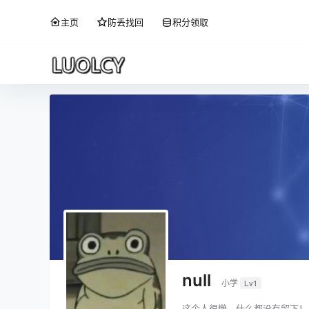
主页
防丢找回
积分领取
null
小学
Lv1
这个人很懒，什么都没有留下！