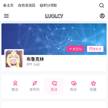
主页
防丢找回
积分领取
关注Ta
发私信
布鲁克林
初中
Lv2
概览
发布的
关注
粉丝
收藏