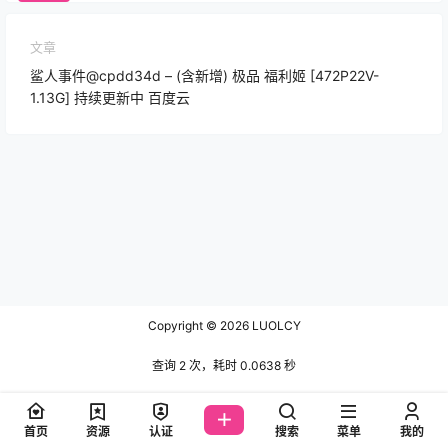
文章
鲨人事件@cpdd34d – (含新增) 极品 福利姬 [472P22V-
1.13G] 持续更新中 百度云
Copyright © 2026
LUOLCY
查询 2 次，耗时 0.0638 秒
首页
资源
认证
搜索
菜单
我的