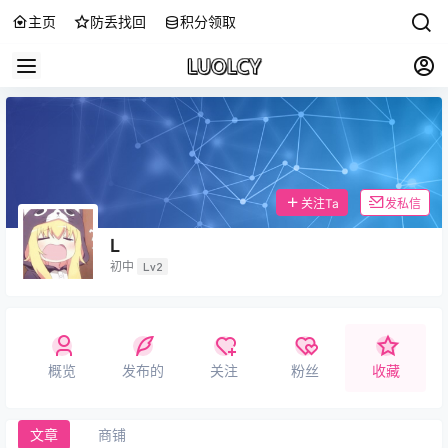
主页
防丢找回
积分领取
关注Ta
发私信
L
初中
Lv2
概览
发布的
关注
粉丝
收藏
文章
商铺