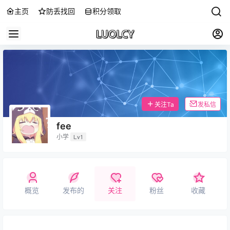
主页
防丢找回
积分领取
关注Ta
发私信
fee
小学
Lv1
概览
发布的
关注
粉丝
收藏