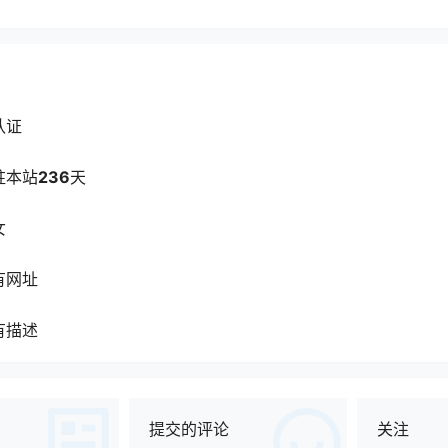
认证
驻本站
236
天
女
有网址
有描述
提交的评论
关注