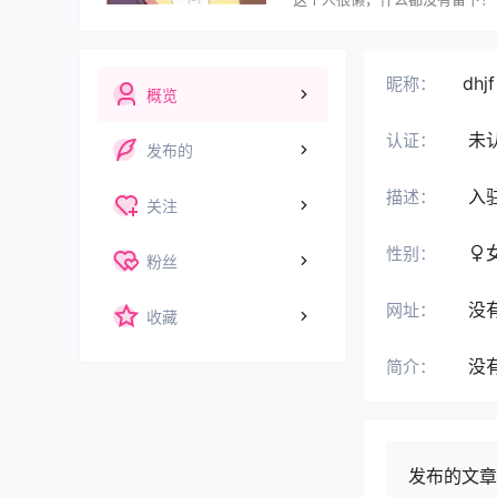
dhjf
昵称：
概览
未
认证：
发布的
入
描述：
关注
性别：
粉丝
没
网址：
收藏
没
简介：
发布的文章