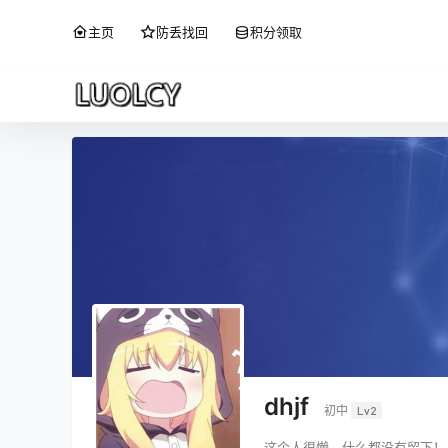
主页
防丢找回
积分领取
dhjf
初中
Lv2
这个人很懒，什么都没有留下！