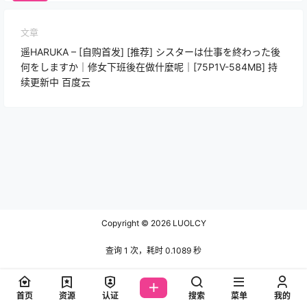
文章
遥HARUKA – [自购首发] [推荐] シスターは仕事を終わった後
何をしますか｜修女下班後在做什麼呢｜[75P1V-584MB] 持
续更新中 百度云
Copyright © 2026
LUOLCY
查询 1 次，耗时 0.1089 秒
首页
资源
认证
搜索
菜单
我的