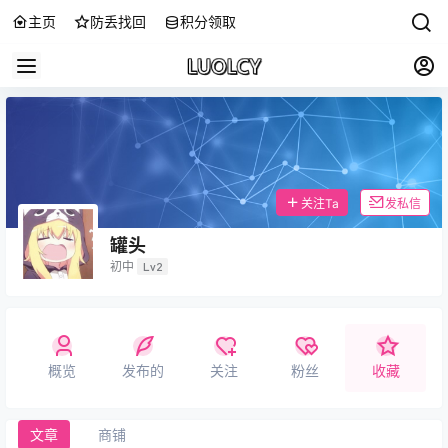
主页
防丢找回
积分领取
关注Ta
发私信
罐头
初中
Lv2
概览
发布的
关注
粉丝
收藏
文章
商铺