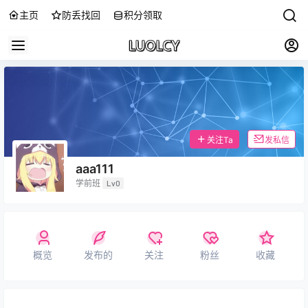
主页
防丢找回
积分领取
关注Ta
发私信
aaa111
学前班
Lv0
概览
发布的
关注
粉丝
收藏