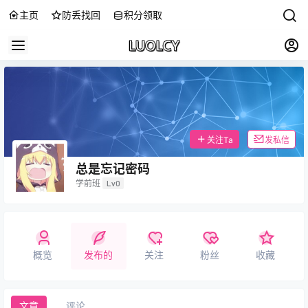
主页
防丢找回
积分领取
关注Ta
发私信
总是忘记密码
学前班
Lv0
概览
发布的
关注
粉丝
收藏
文章
评论