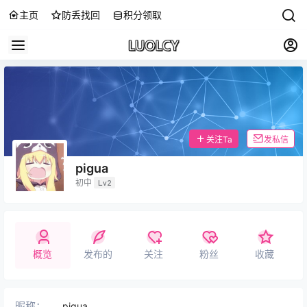
主页
防丢找回
积分领取
关注Ta
发私信
pigua
初中
Lv2
概览
发布的
关注
粉丝
收藏
昵称：
pigua