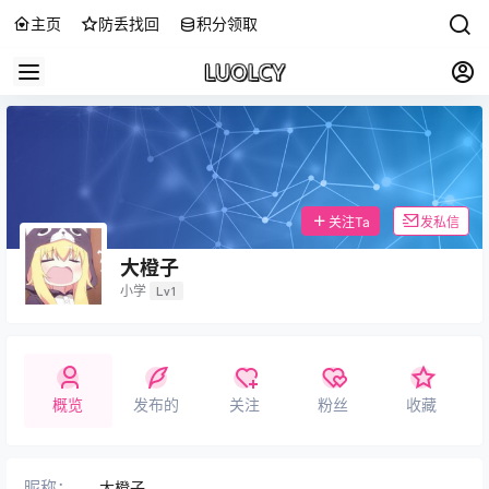
主页
防丢找回
积分领取
关注Ta
发私信
大橙子
小学
Lv1
概览
发布的
关注
粉丝
收藏
昵称：
大橙子