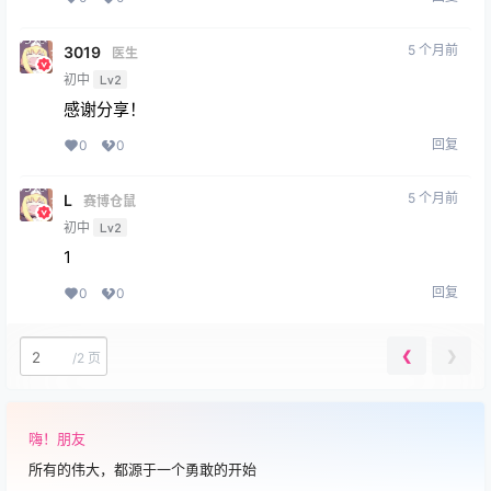
5 个月前
3019
医生
初中
Lv2
感谢分享！
回复
0
0
5 个月前
L
赛博仓鼠
初中
Lv2
1
回复
0
0
❮
❯
/
2 页
嗨！朋友
所有的伟大，都源于一个勇敢的开始