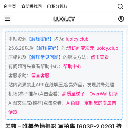
主页
防丢找回
积分领取
本站资源
【解压密码】
均为:
luolcy.club
25.6.28以后
【解压密码】
为:
请访问萝次元:luolcy.club
压缩包及
【解压常见问题】
的解决方法：
点击查看
有问题可先查看帮助中心：
帮助中心
客服求助：
留言客服
站内资源禁止APP在线解压,容易炸盘，发现封号处理
机场(梯子推荐)点击查看：
高质量梯子，OverWall机场
Ai图文生成(推荐)点击查看：
AI色聊，定制您的专属肉
便器
姜辣 – 唯美色情摄影 写拍集 [603P-2.02G] 持