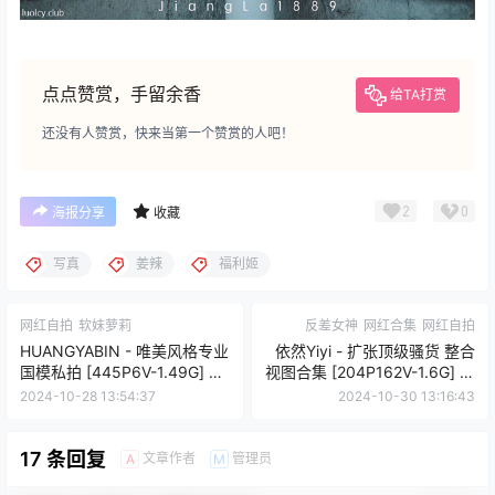
点点赞赏，手留余香
给TA打赏
还没有人赞赏，快来当第一个赞赏的人吧！
2
0
海报分享
收藏
写真
姜辣
福利姬
网红自拍
软妹萝莉
反差女神
网红合集
网红自拍
HUANGYABIN - 唯美风格专业
依然Yiyi - 扩张顶级骚货 整合
国模私拍 [445P6V-1.49G] 持
视图合集 [204P162V-1.6G] 持
续更新中 百度云
续更新中 百度云
2024-10-28 13:54:37
2024-10-30 13:16:43
17 条回复
文章作者
管理员
A
M