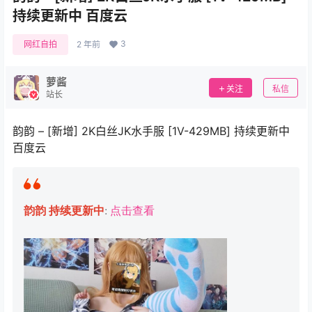
持续更新中 百度云
3
网红自拍
2 年前
萝酱
关注
私信
站长
韵韵 – [新增] 2K白丝JK水手服 [1V-429MB] 持续更新中
百度云
韵韵 持续更新中
:
点击查看