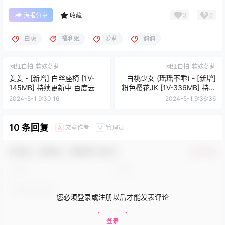
3
0
海报分享
收藏
白虎
福利姬
萝莉
韵韵
网红自拍
软妹萝莉
网红自拍
软妹萝莉
姜姜 - [新增] 白丝座椅 [1V-
白桃少女 (瑶瑶不乖) - [新增]
145MB] 持续更新中 百度云
粉色樱花JK [1V-336MB] 持续
更新中
2024-5-1 9:30:16
2024-5-1 9:36:36
10 条回复
文章作者
管理员
A
M
欢迎您，新朋友，感谢参与互动！
确认修改
您必须登录或注册以后才能发表评论
登录