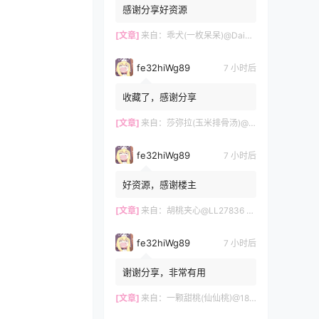
感谢分享好资源
[文章]
来自：
乖犬(一枚呆呆)@Daibao1103 – 新作 [520门槛] [稀缺] 22分钟 Cos白虎萝莉顶级白虎萝莉福利订阅 [83P4V-1.35G] 持续更新中
fe32hiWg89
7 小时后
收藏了，感谢分享
[文章]
来自：
莎弥拉(玉米排骨汤)@_moliiovo3 – [自购首发] [788门槛] 5分钟 猫儿水手服自慰订阅 [36P1V-526MB] 持续更新中
fe32hiWg89
7 小时后
好资源，感谢楼主
[文章]
来自：
胡桃夹心@LL27836 – [自购首发] [1314门槛] 9分钟 Cos白虎萝莉自慰福利订阅 [1V-746MB] 持续更新中
fe32hiWg89
7 小时后
谢谢分享，非常有用
[文章]
来自：
一颗甜桃(仙仙桃)@18jkpeach – [自购首发] [1314门槛] 3套 [灰姑娘+布兰儿+初音] [98-885MB] 持续更新中