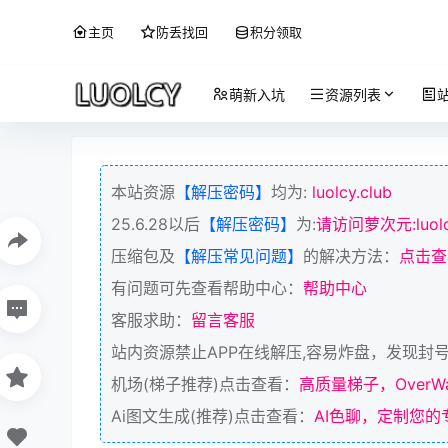
主页
防丢找回
积分领取
萌新入坑
资源列表
本站资源
【解压密码】
均为:
luolcy.club
25.6.28以后
【解压密码】
为:
请访问萝次元:luolcy
压缩包及
【解压常见问题】
的解决方法：
点击查
有问题可先查看帮助中心：
帮助中心
客服求助：
留言客服
站内资源禁止APP在线解压,容易炸盘，发现封
机场(梯子推荐)点击查看：
高质量梯子，OverWa
Ai图文生成(推荐)点击查看：
AI色聊，定制您的