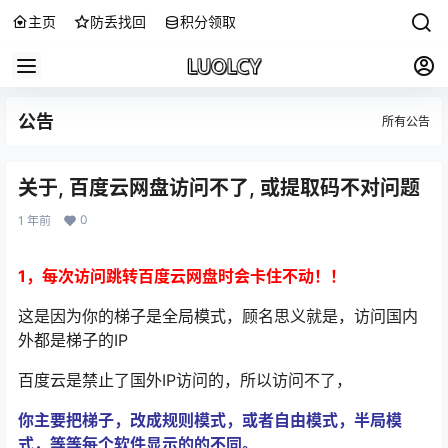
主页
防丢找回
积分领取
公告
所有公告
关于, 百度云网盘访问不了, 或提取码不对问题
0
1 年前
1，每次访问跳转百度云网盘时会卡住不动！！
这是因为你的梯子是全局模式，顾名思义就是，访问国内
外都是梯子的IP
百度云是禁止了国外IP访问的，所以访问不了，
你主要把梯子，改成规则模式，或者自由模式，半局模
式，等等每个软件显示的的不同。