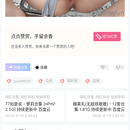
点点赞赏，手留余香
给TA打赏
还没有人赞赏，快来当第一个赞赏的人吧！
7
0
海报分享
收藏
yuumeilyn
白虎
福利姬
虞梅
网红合集
网红自拍
软妹萝莉
网红合集
网红自拍
软妹萝莉
77如是说 - 萝莉合集 [nPnV-
娜美丸(无敌铁敢敢) - 12套合
2.5G] 持续更新中 百度云
集 1.81G 持续更新中 百度云
2024-4-10 3:45:23
2024-4-10 3:50:07