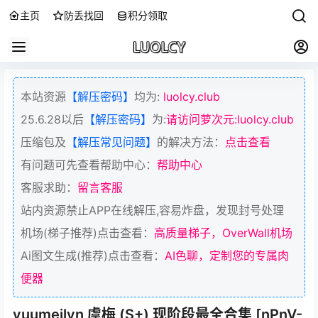
主页
防丢找回
积分领取
本站资源
【解压密码】
均为:
luolcy.club
25.6.28以后
【解压密码】
为:
请访问萝次元:luolcy.club
压缩包及
【解压常见问题】
的解决方法：
点击查看
有问题可先查看帮助中心：
帮助中心
客服求助：
留言客服
站内资源禁止APP在线解压,容易炸盘，发现封号处理
机场(梯子推荐)点击查看：
高质量梯子，OverWall机场
Ai图文生成(推荐)点击查看：
AI色聊，定制您的专属肉
便器
yuumeilyn 虞梅 (S+) 现阶段最全合集 [nPnV-