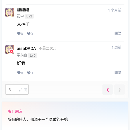
喂喂喂
1 个月前
初中
Lv2
太棒了
回复
0
0
1 周前
aisaDADA
不是二次元
学前班
Lv0
好看
回复
0
0
❮
❯
/
3 页
嗨！朋友
所有的伟大，都源于一个勇敢的开始