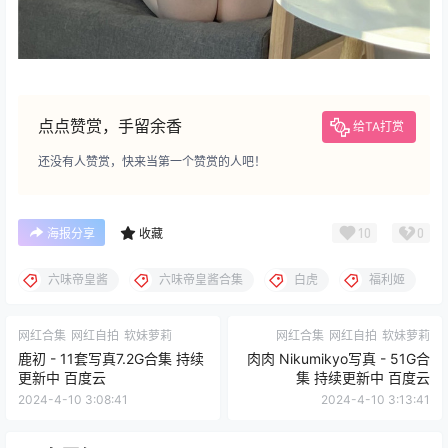
点点赞赏，手留余香
给TA打赏
还没有人赞赏，快来当第一个赞赏的人吧！
10
0
海报分享
收藏
六味帝皇酱
六味帝皇酱合集
白虎
福利姬
网红合集
网红自拍
软妹萝莉
网红合集
网红自拍
软妹萝莉
鹿初 - 11套写真7.2G合集 持续
肉肉 Nikumikyo写真 - 51G合
更新中 百度云
集 持续更新中 百度云
2024-4-10 3:08:41
2024-4-10 3:13:41