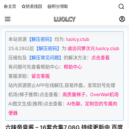
主页
防丢找回
积分领取
本站资源
【解压密码】
均为:
luolcy.club
25.6.28以后
【解压密码】
为:
请访问萝次元:luolcy.club
压缩包及
【解压常见问题】
的解决方法：
点击查看
有问题可先查看帮助中心：
帮助中心
客服求助：
留言客服
站内资源禁止APP在线解压,容易炸盘，发现封号处理
机场(梯子推荐)点击查看：
高质量梯子，OverWall机场
Ai图文生成(推荐)点击查看：
AI色聊，定制您的专属肉
便器
六味帝皇酱 – 16套合集7.08G 持续更新中 百度