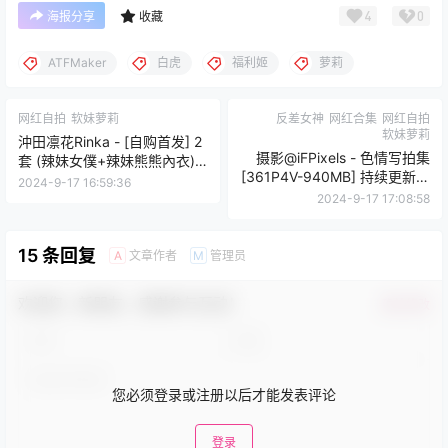
4
0
海报分享
收藏
ATFMaker
白虎
福利姬
萝莉
网红自拍
软妹萝莉
反差女神
网红合集
网红自拍
软妹萝莉
沖田凛花Rinka - [自购首发] 2
摄影@iFPixels - 色情写拍集
套 (辣妹女僕+辣妹熊熊內衣)
[361P4V-940MB] 持续更新中
[nP2V-327MB] 持续更新中 百
2024-9-17 16:59:36
百度云
度云
2024-9-17 17:08:58
15 条回复
文章作者
管理员
A
M
欢迎您，新朋友，感谢参与互动！
确认修改
您必须登录或注册以后才能发表评论
登录