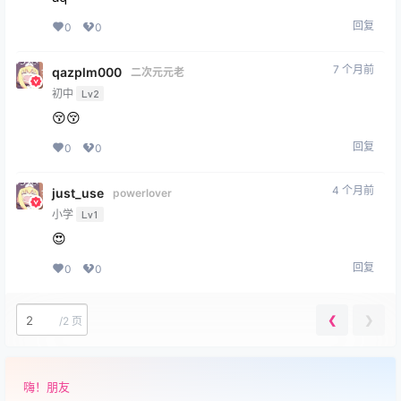
回复
0
0
7 个月前
qazplm000
二次元元老
初中
Lv2
😚😚
回复
0
0
4 个月前
just_use
powerlover
小学
Lv1
😍
回复
0
0
❮
❯
/
2 页
嗨！朋友