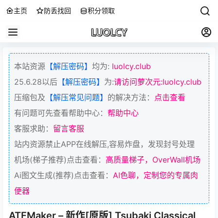
主页
防丢找回
积分领取
本站资源
【解压密码】
均为:
luolcy.club
25.6.28以后
【解压密码】
为:
请访问萝次元:luolcy.club
压缩包及
【解压常见问题】
的解决方法：
点击查看
有问题可先查看帮助中心：
帮助中心
客服求助：
留言客服
站内资源禁止APP在线解压,容易炸盘，发现封号处理
机场(梯子推荐)点击查看：
高质量梯子，OverWall机场
Ai图文生成(推荐)点击查看：
AI色聊，定制您的专属肉
便器
ATFMaker – 新作[原版] Tsubaki Classical