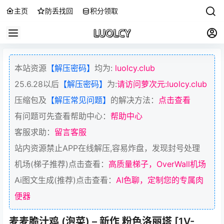
主页
防丢找回
积分领取
本站资源
【解压密码】
均为:
luolcy.club
25.6.28以后
【解压密码】
为:
请访问萝次元:luolcy.club
压缩包及
【解压常见问题】
的解决方法：
点击查看
有问题可先查看帮助中心：
帮助中心
客服求助：
留言客服
站内资源禁止APP在线解压,容易炸盘，发现封号处理
机场(梯子推荐)点击查看：
高质量梯子，OverWall机场
Ai图文生成(推荐)点击查看：
AI色聊，定制您的专属肉
便器
麦麦脆汁鸡 (泡菜) – 新作 粉色洛丽塔 [1V-