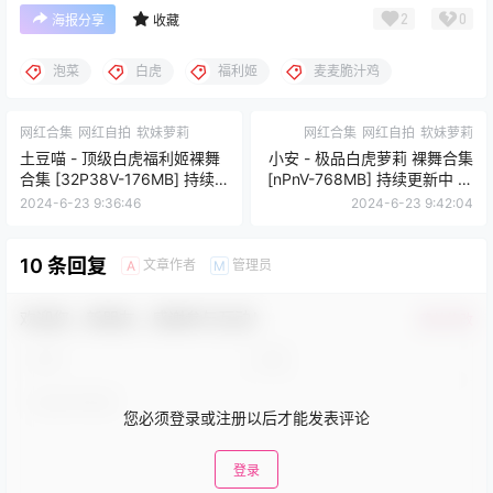
2
0
海报分享
收藏
泡菜
白虎
福利姬
麦麦脆汁鸡
网红合集
网红自拍
软妹萝莉
网红合集
网红自拍
软妹萝莉
土豆喵 - 顶级白虎福利姬裸舞
小安 - 极品白虎萝莉 裸舞合集
合集 [32P38V-176MB] 持续
[nPnV-768MB] 持续更新中 百
更新中 百度云
度云
2024-6-23 9:36:46
2024-6-23 9:42:04
10 条回复
文章作者
管理员
A
M
欢迎您，新朋友，感谢参与互动！
确认修改
您必须登录或注册以后才能发表评论
登录