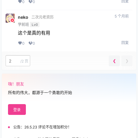
回复
0
0
5 个月前
neko
二次元老资历
学前班
Lv0
这个是真的有用
回复
0
0
❮
❯
/
2 页
嗨！朋友
所有的伟大，都源于一个勇敢的开始
登录
公告：
26.5.23 评论不在增加积分！