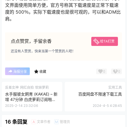
文界面使用简单方便，官方号称其下载速度是正常下载速
度的 500％。实际下载速度也是很可观的，可以和ADM比
肩。
点点赞赏，手留余香
给TA打赏
还没有人赞赏，快来当第一个赞赏的人吧！
0
0
海报分享
收藏
反差女神
网红自拍
软妹萝莉
实用工具
水手服彼女飼育 (KAKAE) – 新
百度网盘不限速下载工具
增 47分钟 白虎萝莉订阅啪啪
[8P5V-1.41G] 持续更新中 百
2025-2-14 23:32:06
2024-4-5 4:28:45
度云
16 条回复
文章作者
管理员
A
M