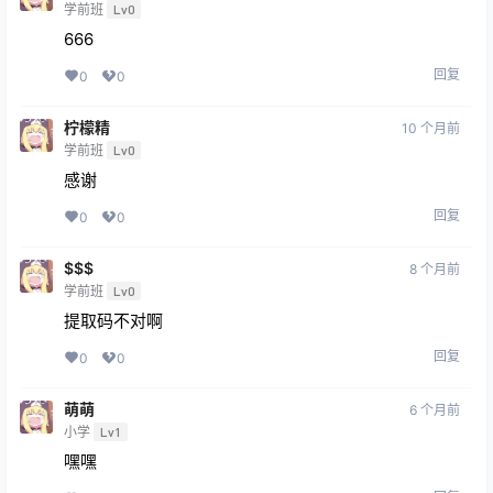
学前班
Lv0
666
回复
0
0
柠檬精
10 个月前
学前班
Lv0
感谢
回复
0
0
$$$
8 个月前
学前班
Lv0
提取码不对啊
回复
0
0
萌萌
6 个月前
小学
Lv1
嘿嘿